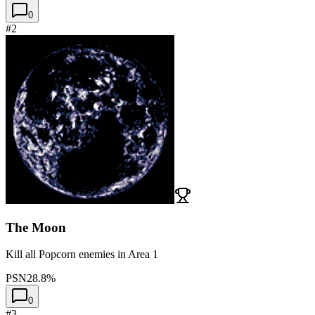
0
#2
The Moon
Kill all Popcorn enemies in Area 1
PSN
28.8%
0
#3