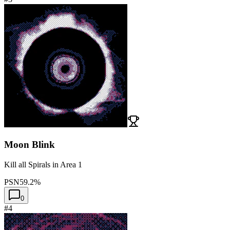
Moon Blink
Kill all Spirals in Area 1
PSN
59.2%
0
#4