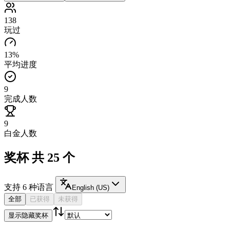
138
玩过
13%
平均进度
9
完成人数
9
白金人数
奖杯
共 25 个
支持
6
种语言
English (US)
全部
已获得
未获得
显示隐藏奖杯