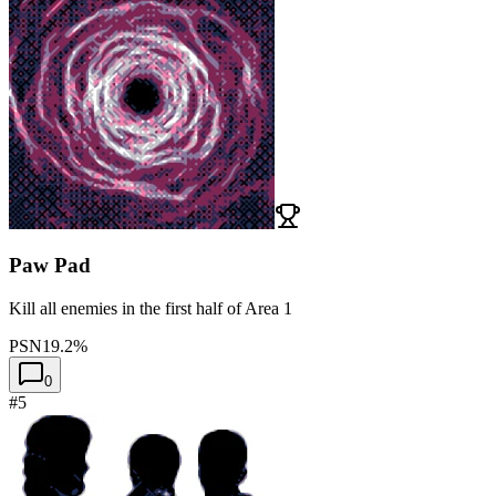
Paw Pad
Kill all enemies in the first half of Area 1
PSN
19.2%
0
#5