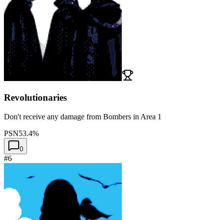
Revolutionaries
Don't receive any damage from Bombers in Area 1
PSN
53.4%
0
#6