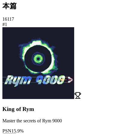
本篇
1
6
11
7
#1
King of Rym
Master the secrets of Rym 9000
PSN
15.9%