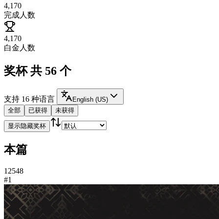
4,170
完成人数
4,170
白金人数
奖杯
共 56 个
支持
16
种语言
English (US)
全部
已获得
未获得
显示隐藏奖杯
本篇
1
2
5
48
#1