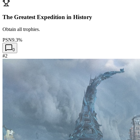
The Greatest Expedition in History
Obtain all trophies.
PSN
9.3%
0
#2