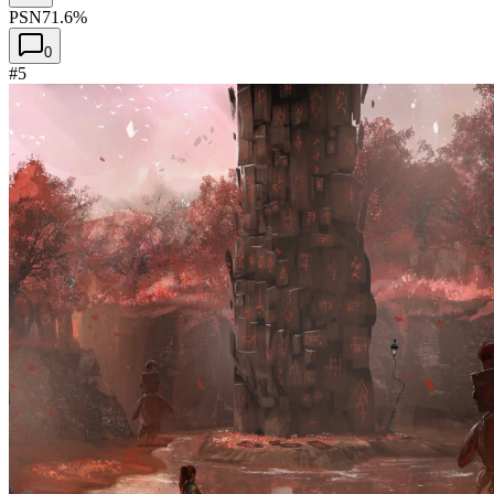
PSN
71.6%
0
#5