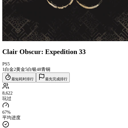
Clair Obscur: Expedition 33
PS5
1
白金
2
黄金
5
白银
48
青铜
最短耗时排行
最先完成排行
8,622
玩过
67%
平均进度