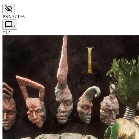
PSN
57.0%
0
#12