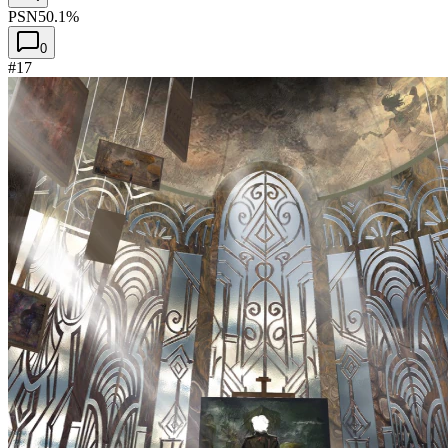
PSN
50.1%
0
#17