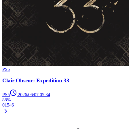
PS5
Clair Obscur: Expedition 33
PS5
2026/06/07 05:34
88%
0
1
5
46