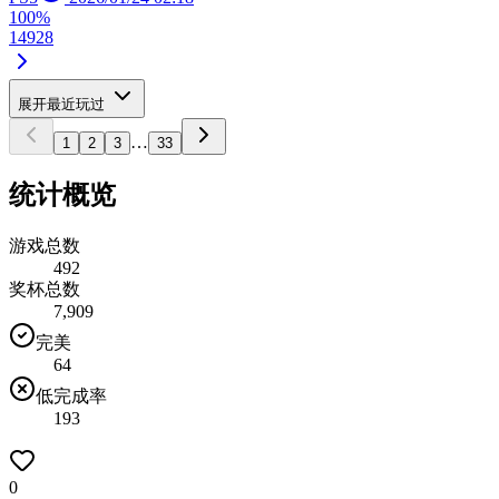
100%
1
4
9
28
展开最近玩过
…
1
2
3
33
统计概览
游戏总数
492
奖杯总数
7,909
完美
64
低完成率
193
0