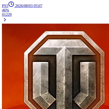
PS5
2026/08/03 05:07
46%
0
1
2
29