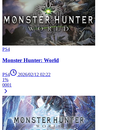
PS4
Monster Hunter: World
PS4
2026/02/12 02:22
1%
0
0
0
1