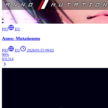
PS5
EU
Anno: Mutationem
PS5
EU
2026/01/25 09:02
90%
0
3
13
14