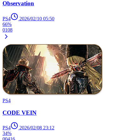
Observation
PS4
2026/02/10 05:50
66%
0
1
0
8
PS4
CODE VEIN
PS4
2026/02/08 23:12
34%
0
0
4
16