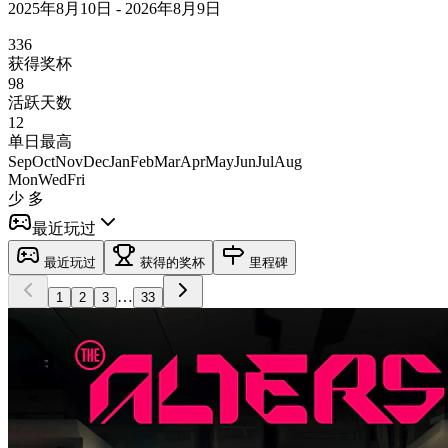
2025年8月10日 - 2026年8月9日
336
获得奖杯
98
活跃天数
12
单日最高
Sep
Oct
Nov
Dec
Jan
Feb
Mar
Apr
May
Jun
Jul
Aug
Mon
Wed
Fri
少
多
最近玩过
最近玩过
获得的奖杯
里程碑
…
1
2
3
33