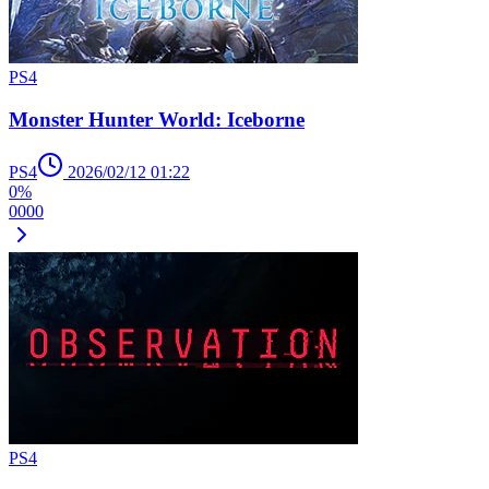
PS4
Monster Hunter World: Iceborne
PS4
2026/02/12 01:22
0%
0
0
0
0
PS4