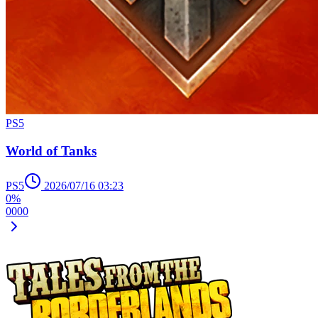
PS5
World of Tanks
PS5
2026/07/16 03:23
0%
0
0
0
0