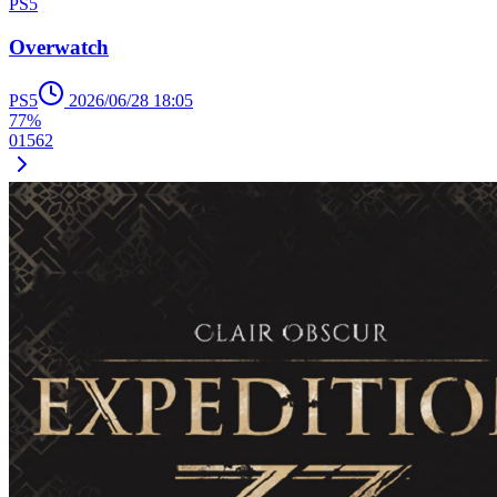
PS5
Overwatch
PS5
2026/06/28 18:05
77%
0
1
5
62