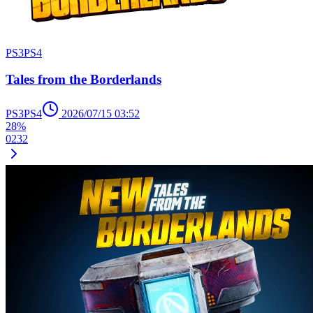
PS3
PS4
Tales from the Borderlands
PS3
PS4
2026/07/15 03:52
28%
0
2
3
2