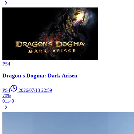
PS4
Dragon's Dogma: Dark Arisen
PS4
2026/07/13 22:59
70%
0
1
1
40