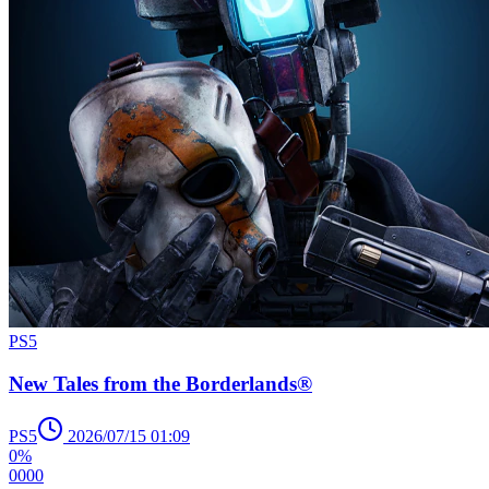
PS5
New Tales from the Borderlands®
PS5
2026/07/15 01:09
0%
0
0
0
0