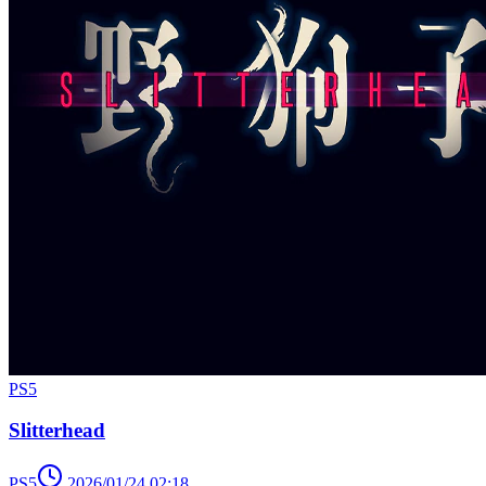
PS5
Slitterhead
PS5
2026/01/24 02:18