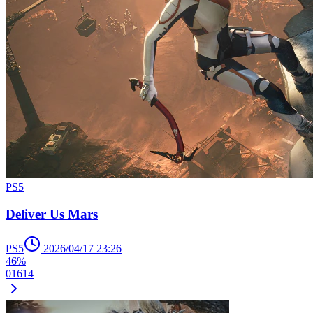
PS5
Deliver Us Mars
PS5
2026/04/17 23:26
46%
0
1
6
14