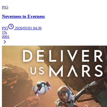
PS5
Neverness to Everness
PS5
2026/05/01 04:36
1%
0
0
0
1