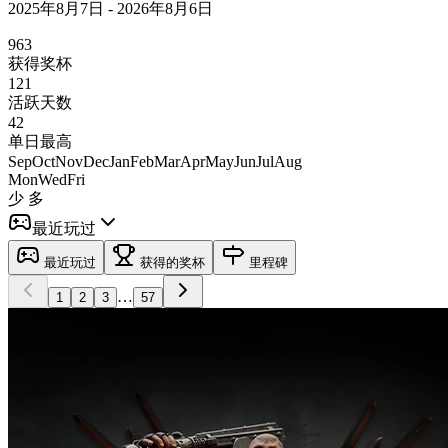
2025年8月7日 - 2026年8月6日
963
获得奖杯
121
活跃天数
42
单日最高
Sep
Oct
Nov
Dec
Jan
Feb
Mar
Apr
May
Jun
Jul
Aug
Mon
Wed
Fri
少
多
最近玩过
最近玩过
获得的奖杯
里程碑
…
1
2
3
57