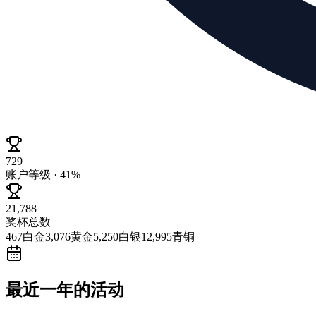
729
账户等级 · 41%
21,788
奖杯总数
467
白金
3,076
黄金
5,250
白银
12,995
青铜
最近一年的活动