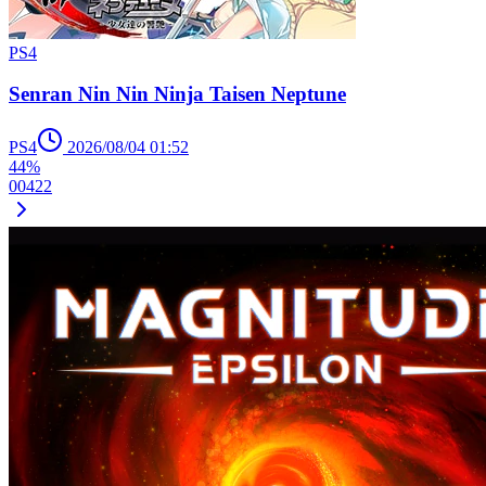
PS4
Senran Nin Nin Ninja Taisen Neptune
PS4
2026/08/04 01:52
44%
0
0
4
22