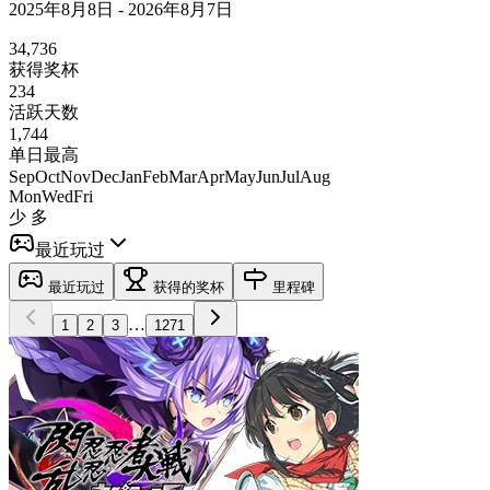
2025年8月8日 - 2026年8月7日
34,736
获得奖杯
234
活跃天数
1,744
单日最高
Sep
Oct
Nov
Dec
Jan
Feb
Mar
Apr
May
Jun
Jul
Aug
Mon
Wed
Fri
少
多
最近玩过
最近玩过
获得的奖杯
里程碑
…
1
2
3
1271