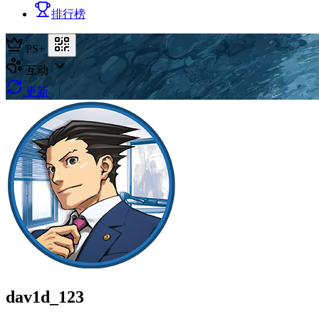
排行榜
PS+
互动
更新
dav1d_123