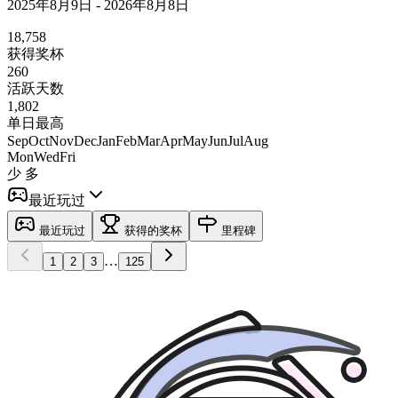
2025年8月9日 - 2026年8月8日
18,758
获得奖杯
260
活跃天数
1,802
单日最高
Sep
Oct
Nov
Dec
Jan
Feb
Mar
Apr
May
Jun
Jul
Aug
Mon
Wed
Fri
少
多
最近玩过
最近玩过
获得的奖杯
里程碑
…
1
2
3
125